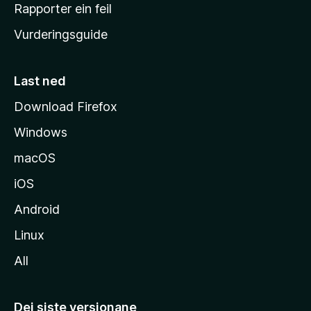
e
Rapporter ein feil
i
Vurderingsguide
m
e
s
Last ned
i
Download Firefox
d
Windows
a
macOS
iOS
Android
Linux
All
Dei siste versjonane