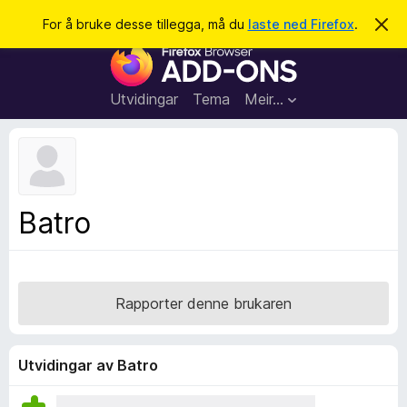
S
Logg inn
For å bruke desse tillegga, må du
laste ned Firefox
.
A
v
ø
N
v
k
i
e
s
t
d
Utvidingar
Tema
Meir…
e
t
n
l
n
e
e
m
s
e
l
a
Batro
d
r
i
n
t
g
i
a
l
Rapporter denne brukaren
l
e
g
Utvidingar av Batro
g
f