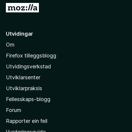
o
G
r
å
F
t
i
i
Utvidingar
r
l
e
Om
M
f
o
o
Firefox tilleggsblogg
x
z
Utvidingsverkstad
i
Utviklarsenter
l
l
Utviklarpraksis
a
Fellesskaps-blogg
-
h
Forum
e
Rapporter ein feil
i
Vurderingsguide