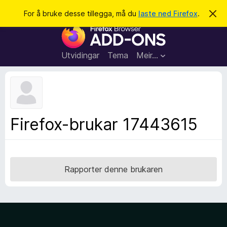
S
Logg inn
For å bruke desse tillegga, må du
laste ned Firefox
.
A
v
ø
N
v
k
i
e
s
t
d
Utvidingar
Tema
Meir…
e
t
n
l
n
e
e
m
s
e
l
a
Firefox-brukar 17443615
d
r
i
n
t
g
i
a
l
Rapporter denne brukaren
l
e
g
g
f