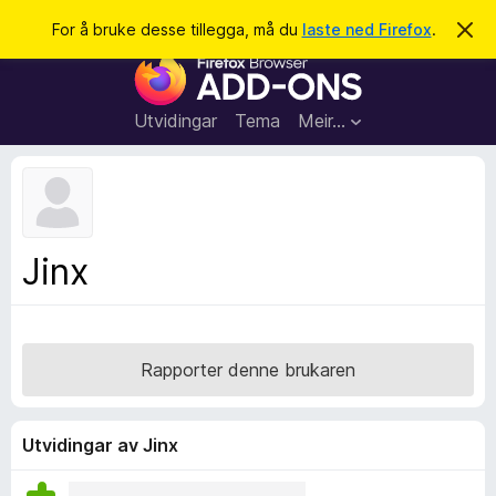
S
Logg inn
For å bruke desse tillegga, må du
laste ned Firefox
.
A
v
ø
N
v
k
i
e
s
t
d
Utvidingar
Tema
Meir…
e
t
n
l
n
e
e
m
s
e
l
a
Jinx
d
r
i
n
t
g
i
a
l
Rapporter denne brukaren
l
e
g
Utvidingar av Jinx
g
f