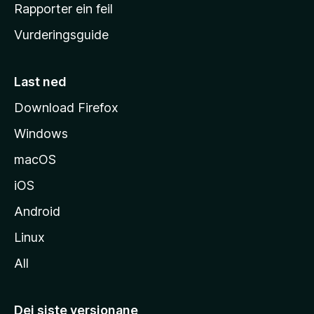
e
Rapporter ein feil
i
Vurderingsguide
m
e
s
Last ned
i
Download Firefox
d
Windows
a
macOS
iOS
Android
Linux
All
Dei siste versjonane