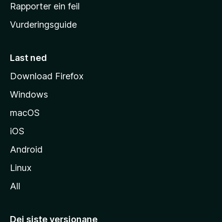
e
Rapporter ein feil
i
Vurderingsguide
m
e
s
Last ned
i
Download Firefox
d
Windows
a
macOS
iOS
Android
Linux
All
Dei siste versjonane