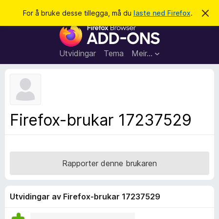
S
Logg inn
For å bruke desse tillegga, må du
laste ned Firefox
.
A
v
ø
N
v
k
i
e
s
t
d
Utvidingar
Tema
Meir…
e
t
n
l
n
e
e
m
s
e
l
a
Firefox-brukar 17237529
d
r
i
n
t
g
i
a
l
Rapporter denne brukaren
l
e
g
Utvidingar av Firefox-brukar 17237529
g
f