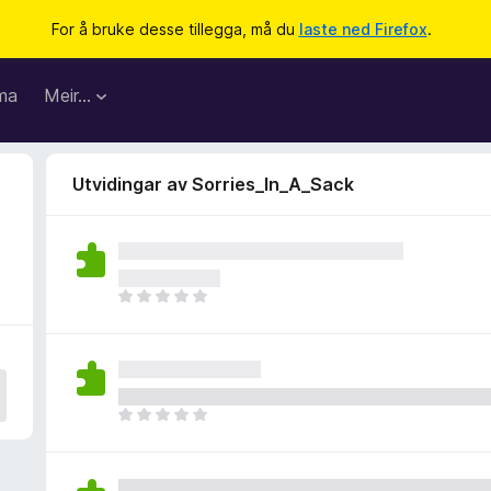
For å bruke desse tillegga, må du
laste ned Firefox
.
ma
Meir…
Utvidingar av Sorries_In_A_Sack
I
n
g
e
n
v
I
u
n
r
g
d
e