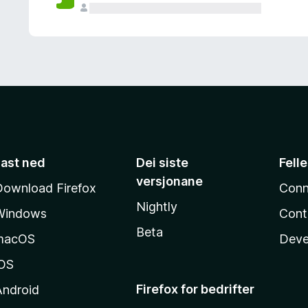
Last ned
Dei siste
Fell
versjonane
Download Firefox
Conn
Nightly
Windows
Cont
Beta
macOS
Deve
iOS
Firefox for bedrifter
Android