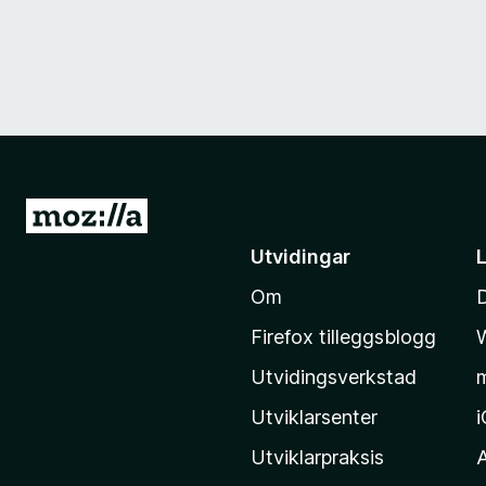
G
å
Utvidingar
t
Om
i
l
Firefox tilleggsblogg
M
Utvidingsverkstad
o
z
Utviklarsenter
i
Utviklarpraksis
l