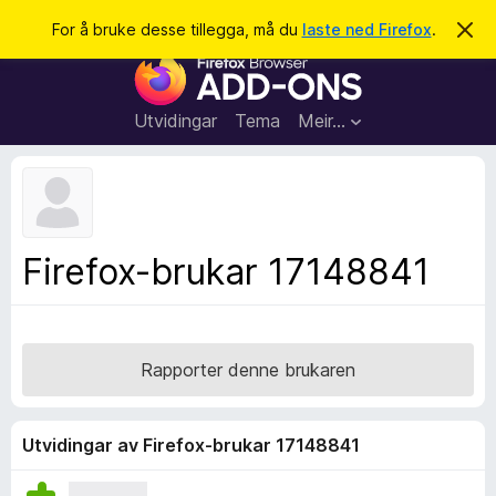
S
Logg inn
For å bruke desse tillegga, må du
laste ned Firefox
.
A
v
ø
N
v
k
i
e
s
t
d
Utvidingar
Tema
Meir…
e
t
n
l
n
e
e
m
s
e
l
a
Firefox-brukar 17148841
d
r
i
n
t
g
i
a
l
Rapporter denne brukaren
l
e
g
Utvidingar av Firefox-brukar 17148841
g
f