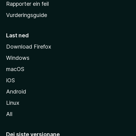
e
Rapporter ein feil
i
Vurderingsguide
m
e
s
Last ned
i
Download Firefox
d
Windows
a
macOS
iOS
Android
Linux
All
Dei siste versjonane