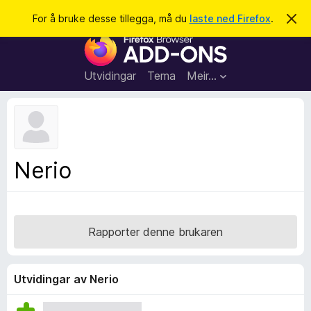
S
Logg inn
For å bruke desse tillegga, må du
laste ned Firefox
.
A
v
ø
N
v
k
i
e
s
t
d
Utvidingar
Tema
Meir…
e
t
n
l
n
e
e
m
s
e
l
a
Nerio
d
r
i
n
t
g
i
a
l
Rapporter denne brukaren
l
e
g
Utvidingar av Nerio
g
f