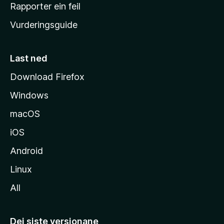
e
Rapporter ein feil
i
Vurderingsguide
m
e
s
Last ned
i
Download Firefox
d
Windows
a
macOS
iOS
Android
Linux
All
Dei siste versjonane