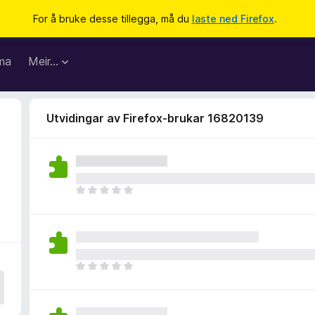
For å bruke desse tillegga, må du
laste ned Firefox
.
ma
Meir…
Utvidingar av Firefox-brukar 16820139
I
n
g
e
n
v
I
u
n
r
g
d
e