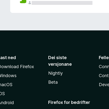
Last ned
Dei siste
Fell
versjonane
Download Firefox
Conn
Nightly
Windows
Cont
Beta
macOS
Deve
iOS
Firefox for bedrifter
Android