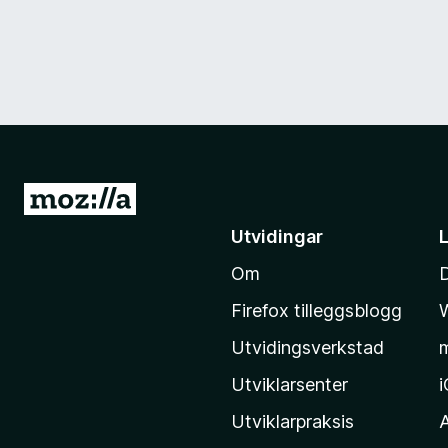
G
å
Utvidingar
t
Om
i
l
Firefox tilleggsblogg
M
Utvidingsverkstad
o
z
Utviklarsenter
i
Utviklarpraksis
l