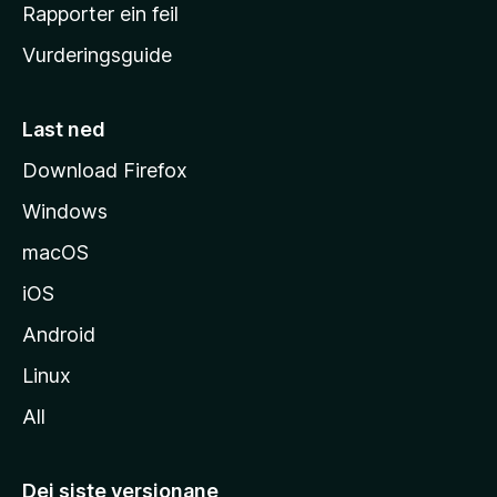
e
Rapporter ein feil
i
Vurderingsguide
m
e
s
Last ned
i
Download Firefox
d
Windows
a
macOS
iOS
Android
Linux
All
Dei siste versjonane