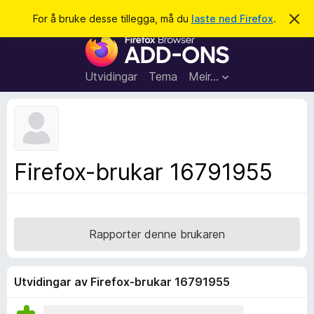
S
Logg inn
For å bruke desse tillegga, må du
laste ned Firefox
.
A
v
ø
N
v
k
i
e
s
t
d
Utvidingar
Tema
Meir…
e
t
n
l
n
e
e
m
s
e
l
a
Firefox-brukar 16791955
d
r
i
n
t
g
i
a
l
Rapporter denne brukaren
l
e
g
Utvidingar av Firefox-brukar 16791955
g
f