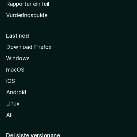
e
Rapporter ein feil
i
Vurderingsguide
m
e
s
Last ned
i
Download Firefox
d
Windows
a
macOS
iOS
Android
Linux
All
Dei siste versjonane