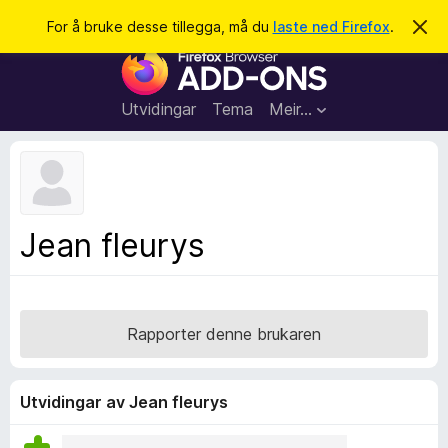
S
Logg inn
For å bruke desse tillegga, må du
laste ned Firefox
.
A
v
ø
N
v
k
i
e
s
t
d
Utvidingar
Tema
Meir…
e
t
n
l
n
e
e
m
s
e
l
a
Jean fleurys
d
r
i
n
t
g
i
a
l
Rapporter denne brukaren
l
e
g
Utvidingar av Jean fleurys
g
f