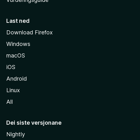
m
e
s
Last ned
i
Download Firefox
d
Windows
a
macOS
iOS
Android
Linux
All
Dei siste versjonane
Nightly