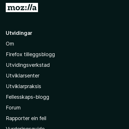
o
G
r
å
F
t
i
i
Utvidingar
r
l
e
Om
M
f
o
o
Firefox tilleggsblogg
x
z
Utvidingsverkstad
i
Utviklarsenter
l
l
Utviklarpraksis
a
Fellesskaps-blogg
-
h
Forum
e
Rapporter ein feil
i
Vurderingsguide