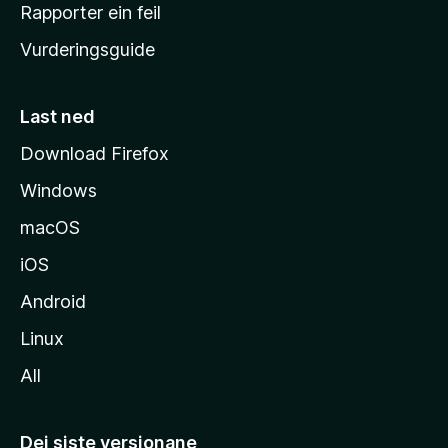
e
Rapporter ein feil
i
Vurderingsguide
m
e
s
Last ned
i
Download Firefox
d
Windows
a
macOS
iOS
Android
Linux
All
Dei siste versjonane