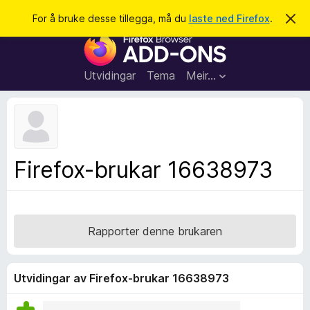
S
Logg inn
For å bruke desse tillegga, må du
laste ned Firefox
.
A
v
ø
N
v
k
i
e
s
t
d
Utvidingar
Tema
Meir…
e
t
n
l
n
e
e
m
s
e
l
a
Firefox-brukar 16638973
d
r
i
n
t
g
i
a
l
Rapporter denne brukaren
l
e
g
Utvidingar av Firefox-brukar 16638973
g
f