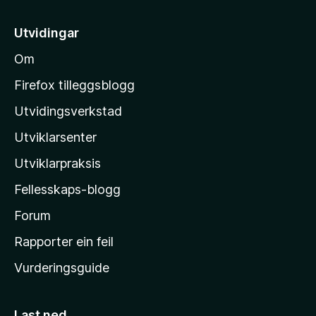
t
e
r
r
i
e
Utvidingar
i
l
n
n
Om
n
M
g
o
o
a
Firefox tilleggsblogg
r
z
Utvidingsverkstad
e
i
n
Utviklarsenter
l
n
o
l
Utviklarpraksis
a
Fellesskaps-blogg
-
h
Forum
e
Rapporter ein feil
i
Vurderingsguide
m
e
s
Last ned