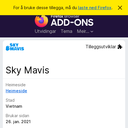
S
Logg inn
For å bruke desse tillegga, må du
laste ned Firefox
.
A
v
ø
N
v
k
i
e
s
t
d
Utvidingar
Tema
Meir…
e
t
n
l
n
Tilleggsutviklar
e
e
m
s
e
l
a
Sky Mavis
d
r
i
n
t
g
Heimeside
i
a
Heimeside
l
l
Stad
e
Vietnam
g
Brukar sidan
g
26. jan. 2021
f