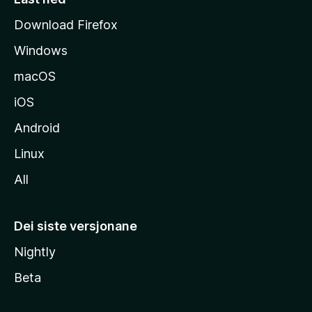
i
Download Firefox
d
Windows
a
macOS
iOS
Android
Linux
All
Dei siste versjonane
Nightly
Beta