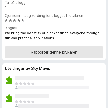
Tal på tillegg
o
1
r
Gjennomsnittleg vurdring for tillegget til utvilaren
F
V
i
u
r
Biografi
r
We bring the benefits of blockchain to everyone through
e
d
fun and practical applications.
f
e
o
r
x
i
Rapporter denne brukaren
n
g
:
Utvidingar av Sky Mavis
4
,
4
I
a
n
v
g
5
e
I
n
n