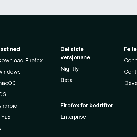
Last ned
Dei siste
Fell
versjonane
Download Firefox
Conn
Nightly
Windows
Cont
Beta
macOS
Deve
iOS
Firefox for bedrifter
Android
Enterprise
inux
ll