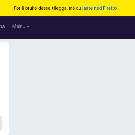
For å bruke desse tillegga, må du
laste ned Firefox
.
ma
Meir…