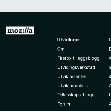
o
r
F
i
r
G
e
å
Utvidingar
f
t
o
Om
i
x
l
Firefox tilleggsblogg
M
Utvidingsverkstad
o
z
Utviklarsenter
i
Utviklarpraksis
l
Fellesskaps-blogg
L
l
a
Forum
A
-