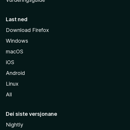
m
e
s
Last ned
i
Download Firefox
d
Windows
a
macOS
iOS
Android
Linux
All
Dei siste versjonane
Nightly