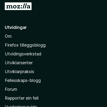
o
G
r
å
F
t
i
i
Utvidingar
r
l
e
Om
M
f
o
o
Firefox tilleggsblogg
x
z
Utvidingsverkstad
i
Utviklarsenter
l
l
Utviklarpraksis
a
Fellesskaps-blogg
-
h
Forum
e
Rapporter ein feil
i
Vurderingsguide