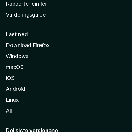
e
Rapporter ein feil
i
Vurderingsguide
m
e
s
Last ned
i
Download Firefox
d
Windows
a
macOS
iOS
Android
Linux
All
Dei siste versjonane