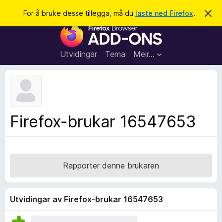
S
Logg inn
For å bruke desse tillegga, må du
laste ned Firefox
.
A
v
ø
N
v
k
i
e
s
t
d
Utvidingar
Tema
Meir…
e
t
n
l
n
e
e
m
s
e
l
a
Firefox-brukar 16547653
d
r
i
n
t
g
i
a
l
Rapporter denne brukaren
l
e
g
Utvidingar av Firefox-brukar 16547653
g
f