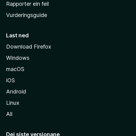
e
Rapporter ein feil
i
Vurderingsguide
m
e
s
Last ned
i
Download Firefox
d
Windows
a
macOS
iOS
Android
Linux
All
Dei siste versjonane