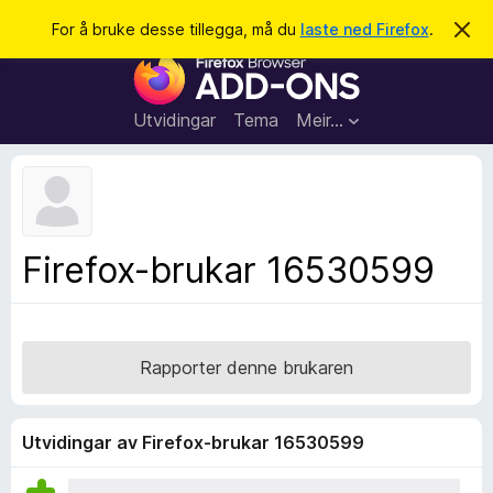
S
Logg inn
For å bruke desse tillegga, må du
laste ned Firefox
.
A
v
ø
N
v
k
i
e
s
t
d
Utvidingar
Tema
Meir…
e
t
n
l
n
e
e
m
s
e
l
a
Firefox-brukar 16530599
d
r
i
n
t
g
i
a
l
Rapporter denne brukaren
l
e
g
Utvidingar av Firefox-brukar 16530599
g
f