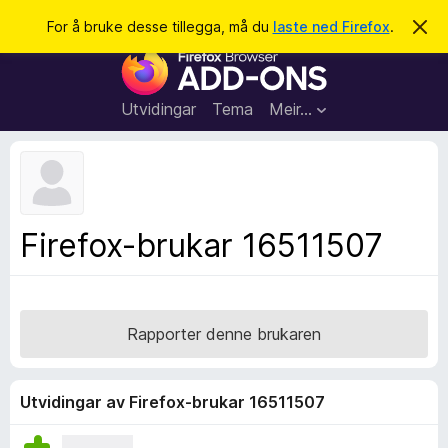
S
Logg inn
For å bruke desse tillegga, må du
laste ned Firefox
.
A
v
ø
N
v
k
i
e
s
t
d
Utvidingar
Tema
Meir…
e
t
n
l
n
e
e
m
s
e
l
a
Firefox-brukar 16511507
d
r
i
n
t
g
i
a
l
Rapporter denne brukaren
l
e
g
Utvidingar av Firefox-brukar 16511507
g
f