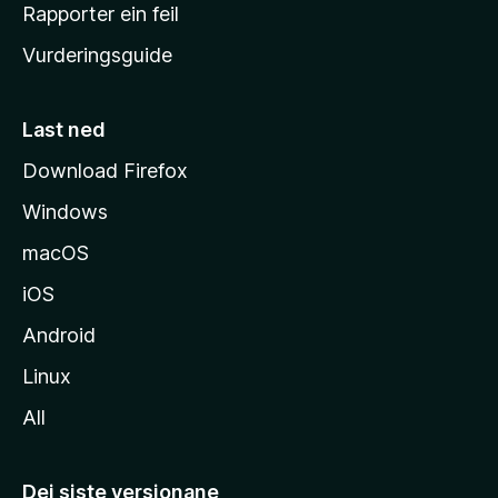
e
Rapporter ein feil
i
Vurderingsguide
m
e
s
Last ned
i
Download Firefox
d
Windows
a
macOS
iOS
Android
Linux
All
Dei siste versjonane