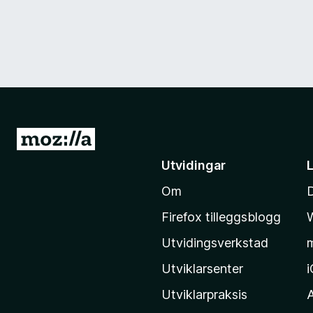
G
å
Utvidingar
t
Om
i
l
Firefox tilleggsblogg
M
Utvidingsverkstad
o
z
Utviklarsenter
i
Utviklarpraksis
l