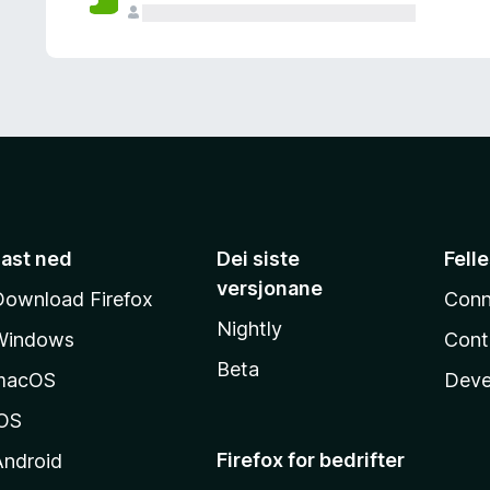
Last ned
Dei siste
Fell
versjonane
Download Firefox
Conn
Nightly
Windows
Cont
Beta
macOS
Deve
iOS
Firefox for bedrifter
Android