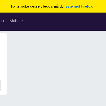
For å bruke desse tillegga, må du
laste ned Firefox
.
ma
Meir…