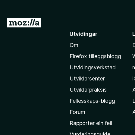
o
r
F
G
i
å
Utvidingar
r
t
e
Om
i
f
l
o
Firefox tilleggsblogg
M
x
Utvidingsverkstad
o
z
Utviklarsenter
i
Utviklarpraksis
l
Fellesskaps-blogg
L
l
a
Forum
A
-
Rapporter ein feil
h
Vurderingsguide