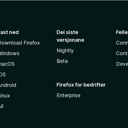
Last ned
Dei siste
Fell
versjonane
Download Firefox
Conn
Nightly
Windows
Cont
Beta
macOS
Deve
iOS
Firefox for bedrifter
Android
Enterprise
inux
ll