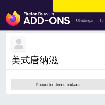
N
e
Utvidingar
Te
t
t
l
e
s
a
美式唐纳滋
r
t
i
l
l
Rapporter denne brukaren
e
g
g
f