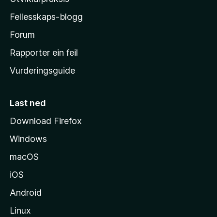
a
Fellesskaps-blogg
-
h
Forum
e
Rapporter ein feil
i
Vurderingsguide
m
e
s
Last ned
i
Download Firefox
d
Windows
a
macOS
iOS
Android
Linux