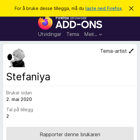
S
Logg inn
For å bruke desse tillegga, må du
laste ned Firefox
.
A
v
ø
N
v
k
i
e
s
t
d
Utvidingar
Tema
Meir…
e
t
n
l
n
Tema-artist
e
e
m
s
e
l
a
Stefaniya
d
r
i
n
t
g
Brukar sidan
i
a
2. mai 2020
l
l
Tal på tillegg
e
2
g
g
Rapporter denne brukaren
f