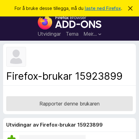
S
Logg inn
For å bruke desse tillegga, må du
laste ned Firefox
.
A
v
ø
N
v
k
i
e
s
t
d
Utvidingar
Tema
Meir…
e
t
n
l
n
e
e
m
s
e
l
a
Firefox-brukar 15923899
d
r
i
n
t
g
i
a
l
Rapporter denne brukaren
l
e
g
Utvidingar av Firefox-brukar 15923899
g
f