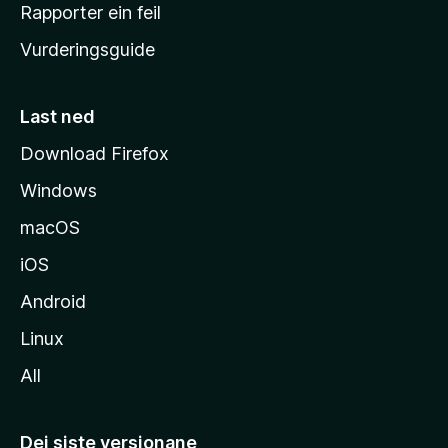
e
Rapporter ein feil
i
Vurderingsguide
m
e
s
Last ned
i
Download Firefox
d
Windows
a
macOS
iOS
Android
Linux
All
Dei siste versjonane