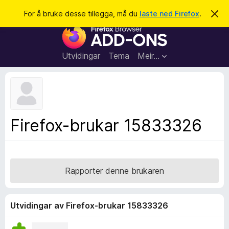
S
Logg inn
For å bruke desse tillegga, må du
laste ned Firefox
.
A
v
ø
N
v
k
i
e
s
t
d
Utvidingar
Tema
Meir…
e
t
n
l
n
e
e
m
s
e
l
a
Firefox-brukar 15833326
d
r
i
n
t
g
i
a
l
Rapporter denne brukaren
l
e
g
Utvidingar av Firefox-brukar 15833326
g
f