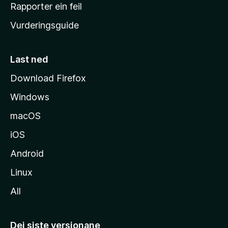
e
Rapporter ein feil
i
Vurderingsguide
m
e
s
Last ned
i
Download Firefox
d
Windows
a
macOS
iOS
Android
Linux
All
Dei siste versjonane