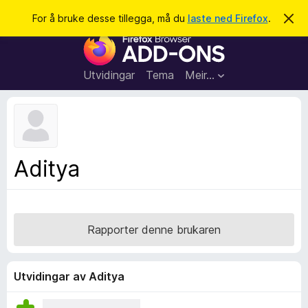
S
Logg inn
For å bruke desse tillegga, må du
laste ned Firefox
.
A
v
ø
N
v
k
i
e
s
t
d
Utvidingar
Tema
Meir…
e
t
n
l
n
e
e
m
s
e
l
a
Aditya
d
r
i
n
t
g
i
a
l
Rapporter denne brukaren
l
e
g
Utvidingar av Aditya
g
f