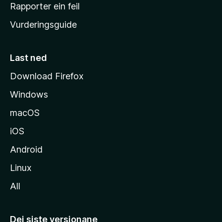
e
Rapporter ein feil
i
Vurderingsguide
m
e
s
Last ned
i
Download Firefox
d
Windows
a
macOS
iOS
Android
Linux
All
Dei siste versjonane