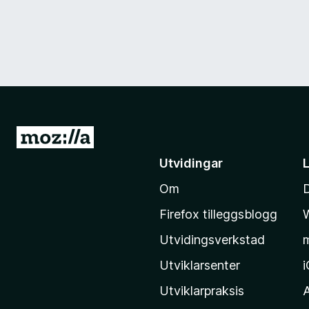
G
å
Utvidingar
t
Om
i
l
Firefox tilleggsblogg
M
Utvidingsverkstad
o
z
Utviklarsenter
i
Utviklarpraksis
l