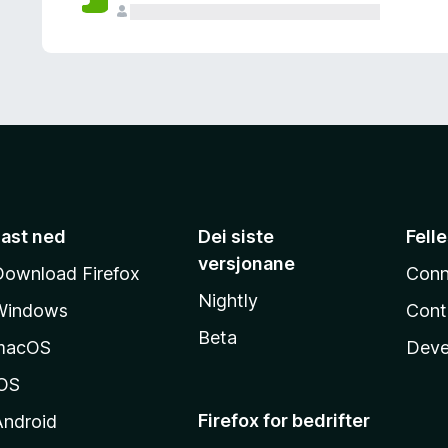
Last ned
Dei siste
Fell
versjonane
Download Firefox
Conn
Nightly
Windows
Cont
Beta
macOS
Deve
iOS
Firefox for bedrifter
Android