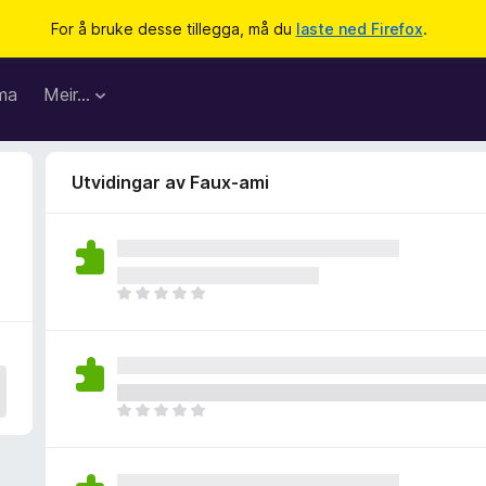
For å bruke desse tillegga, må du
laste ned Firefox
.
ma
Meir…
Utvidingar av Faux-ami
I
n
g
e
n
v
I
u
n
r
g
d
e