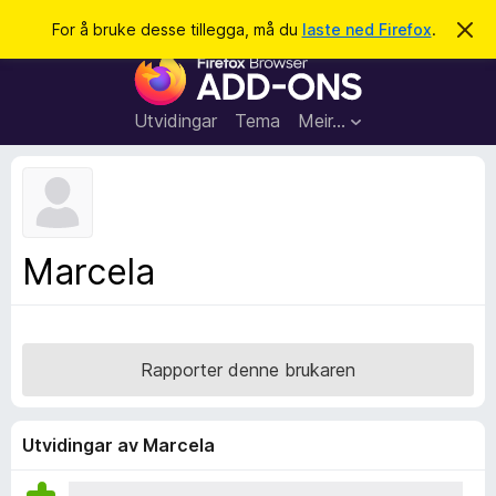
S
Logg inn
For å bruke desse tillegga, må du
laste ned Firefox
.
A
v
ø
N
v
k
i
e
s
t
d
Utvidingar
Tema
Meir…
e
t
n
l
n
e
e
m
s
e
l
a
Marcela
d
r
i
n
t
g
i
a
l
Rapporter denne brukaren
l
e
g
Utvidingar av Marcela
g
f