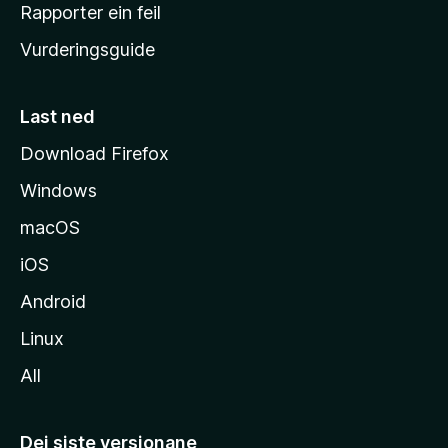
e
Rapporter ein feil
i
Vurderingsguide
m
e
s
Last ned
i
Download Firefox
d
Windows
a
macOS
iOS
Android
Linux
All
Dei siste versjonane