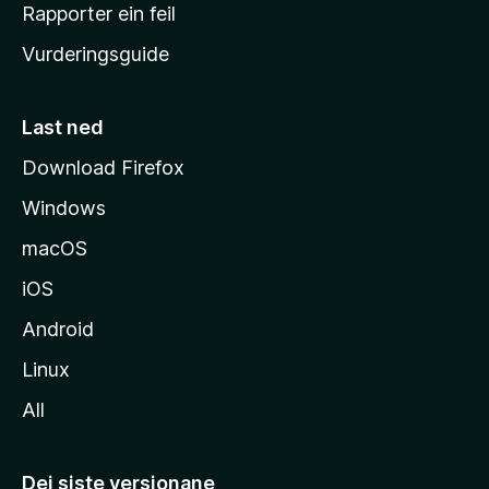
e
Rapporter ein feil
i
Vurderingsguide
m
e
s
Last ned
i
Download Firefox
d
Windows
a
macOS
iOS
Android
Linux
All
Dei siste versjonane