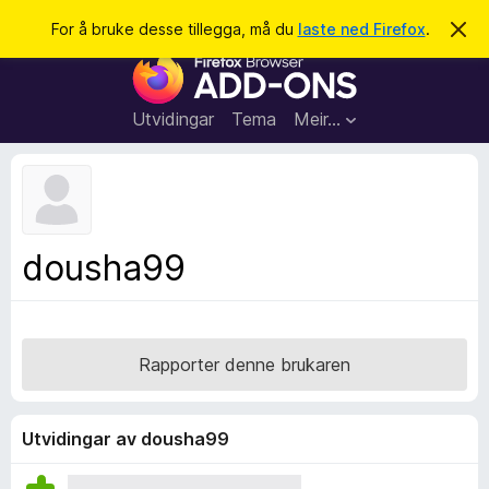
S
Logg inn
For å bruke desse tillegga, må du
laste ned Firefox
.
A
v
ø
N
v
k
i
e
s
t
d
Utvidingar
Tema
Meir…
e
t
n
l
n
e
e
m
s
e
l
a
dousha99
d
r
i
n
t
g
i
a
l
Rapporter denne brukaren
l
e
g
Utvidingar av dousha99
g
f