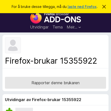
S
Logg inn
For å bruke desse tillegga, må du
laste ned Firefox
.
A
v
ø
N
v
k
i
e
s
t
d
Utvidingar
Tema
Meir…
e
t
n
l
n
e
e
m
s
e
l
a
Firefox-brukar 15355922
d
r
i
n
t
g
i
a
l
Rapporter denne brukaren
l
e
g
Utvidingar av Firefox-brukar 15355922
g
f