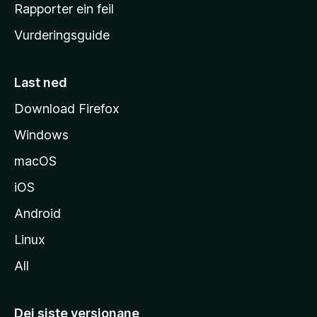
e
Rapporter ein feil
i
Vurderingsguide
m
e
s
Last ned
i
Download Firefox
d
Windows
a
macOS
iOS
Android
Linux
All
Dei siste versjonane