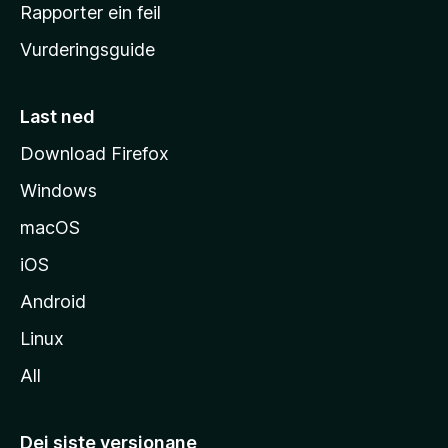
e
Rapporter ein feil
i
Vurderingsguide
m
e
s
Last ned
i
Download Firefox
d
Windows
a
macOS
iOS
Android
Linux
All
Dei siste versjonane