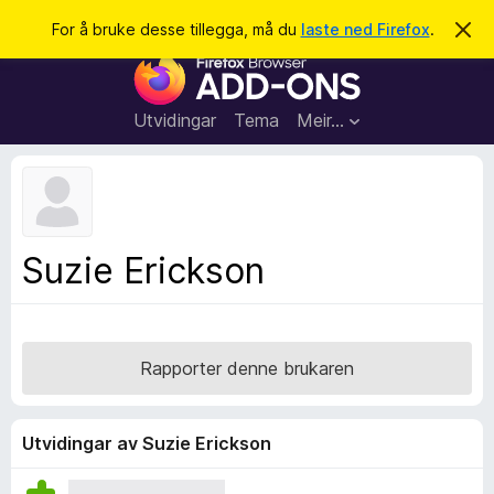
S
Logg inn
For å bruke desse tillegga, må du
laste ned Firefox
.
A
v
ø
N
v
k
i
e
s
t
d
Utvidingar
Tema
Meir…
e
t
n
l
n
e
e
m
s
e
l
a
Suzie Erickson
d
r
i
n
t
g
i
a
l
Rapporter denne brukaren
l
e
g
Utvidingar av Suzie Erickson
g
f