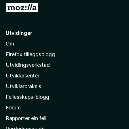
o
G
r
å
F
t
i
i
Utvidingar
r
l
e
Om
M
f
o
o
Firefox tilleggsblogg
x
z
Utvidingsverkstad
i
Utviklarsenter
l
l
Utviklarpraksis
a
Fellesskaps-blogg
-
h
Forum
e
Rapporter ein feil
i
Vurderingsguide