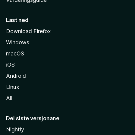
m
e
s
Last ned
i
Download Firefox
d
Windows
a
macOS
iOS
Android
Linux
All
Dei siste versjonane
Nightly