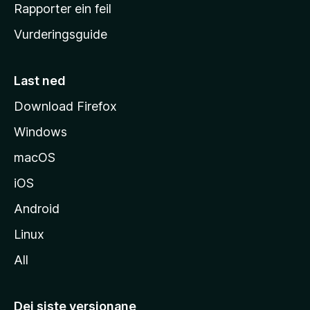
e
Rapporter ein feil
i
Vurderingsguide
m
e
s
Last ned
i
Download Firefox
d
Windows
a
macOS
iOS
Android
Linux
All
Dei siste versjonane