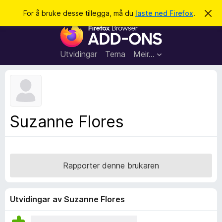
S
Logg inn
For å bruke desse tillegga, må du
laste ned Firefox
.
A
v
ø
N
v
k
i
e
s
t
d
Utvidingar
Tema
Meir…
e
t
n
l
n
e
e
m
s
e
l
a
Suzanne Flores
d
r
i
n
t
g
i
a
l
Rapporter denne brukaren
l
e
g
Utvidingar av Suzanne Flores
g
f