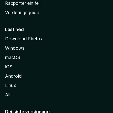
e
Rapporter ein feil
i
Vurderingsguide
m
e
s
Last ned
i
Download Firefox
d
Windows
a
macOS
iOS
Android
Linux
All
Dei siste versjonane