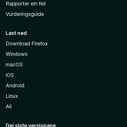
e
Rapporter ein feil
i
Vurderingsguide
m
e
s
Last ned
i
Download Firefox
d
Windows
a
macOS
iOS
Android
Linux
All
Dei siste versjonane