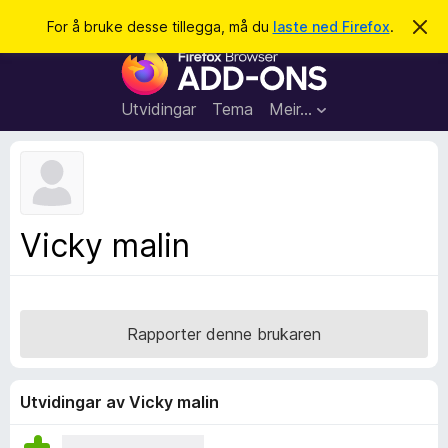
S
Logg inn
For å bruke desse tillegga, må du
laste ned Firefox
.
A
v
ø
N
v
k
i
e
s
t
d
Utvidingar
Tema
Meir…
e
t
n
l
n
e
e
m
s
e
l
a
Vicky malin
d
r
i
n
t
g
i
a
l
Rapporter denne brukaren
l
e
g
Utvidingar av Vicky malin
g
f