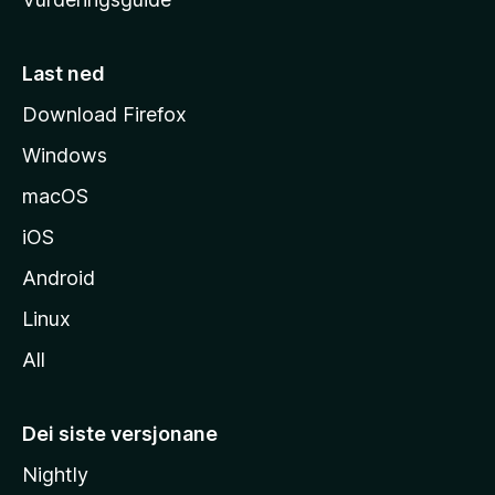
m
e
s
Last ned
i
Download Firefox
d
Windows
a
macOS
iOS
Android
Linux
All
Dei siste versjonane
Nightly