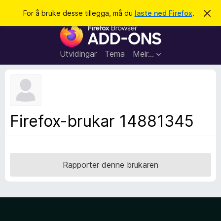
S
Logg inn
For å bruke desse tillegga, må du
laste ned Firefox
.
A
v
ø
N
v
k
i
e
s
t
d
Utvidingar
Tema
Meir…
e
t
n
l
n
e
e
m
s
e
l
a
Firefox-brukar 14881345
d
r
i
n
t
g
i
a
l
Rapporter denne brukaren
l
e
g
g
f