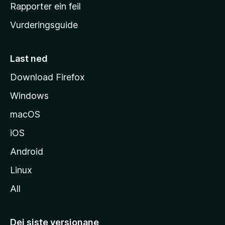
e
Rapporter ein feil
i
Vurderingsguide
m
e
s
Last ned
i
Download Firefox
d
Windows
a
macOS
iOS
Android
Linux
All
Dei siste versjonane