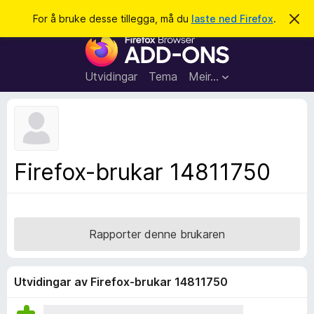
S
Logg inn
For å bruke desse tillegga, må du
laste ned Firefox
.
A
v
ø
N
v
k
i
e
s
t
d
Utvidingar
Tema
Meir…
e
t
n
l
n
e
e
m
s
e
l
a
Firefox-brukar 14811750
d
r
i
n
t
g
i
a
l
Rapporter denne brukaren
l
e
g
Utvidingar av Firefox-brukar 14811750
g
f