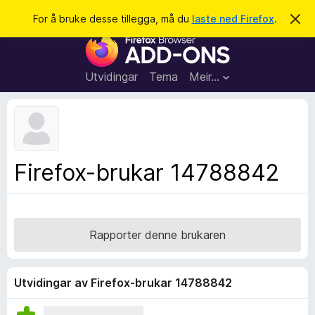
S
Logg inn
For å bruke desse tillegga, må du
laste ned Firefox
.
A
v
ø
N
v
k
i
e
s
t
d
Utvidingar
Tema
Meir…
e
t
n
l
n
e
e
m
s
e
l
a
Firefox-brukar 14788842
d
r
i
n
t
g
i
a
l
Rapporter denne brukaren
l
e
g
Utvidingar av Firefox-brukar 14788842
g
f