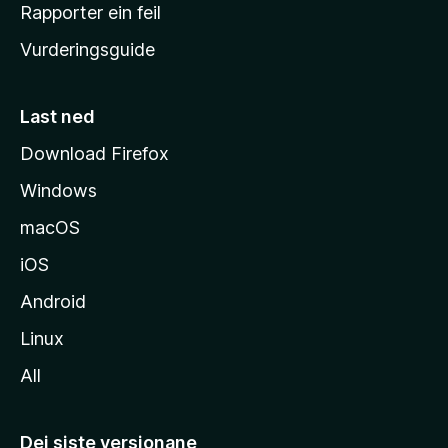
e
Rapporter ein feil
i
Vurderingsguide
m
e
s
Last ned
i
Download Firefox
d
Windows
a
macOS
iOS
Android
Linux
All
Dei siste versjonane