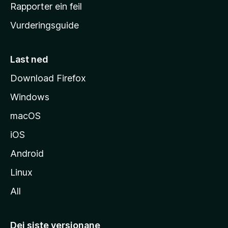
e
Rapporter ein feil
i
Vurderingsguide
m
e
s
Last ned
i
Download Firefox
d
Windows
a
macOS
iOS
Android
Linux
All
Dei siste versjonane