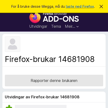
S
Logg inn
For å bruke desse tillegga, må du
laste ned Firefox
.
A
v
ø
N
v
k
i
e
s
t
d
Utvidingar
Tema
Meir…
e
t
n
l
n
e
e
m
s
e
l
a
Firefox-brukar 14681908
d
r
i
n
t
g
i
a
l
Rapporter denne brukaren
l
e
g
Utvidingar av Firefox-brukar 14681908
g
f