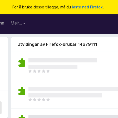
For å bruke desse tillegga, må du
laste ned Firefox
.
ma
Meir…
Utvidingar av Firefox-brukar 14679111
I
n
g
e
n
v
I
u
n
r
g
d
e