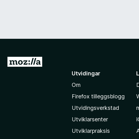
G
å
Utvidingar
t
Om
i
l
Firefox tilleggsblogg
M
Utvidingsverkstad
o
z
Utviklarsenter
i
Utviklarpraksis
l