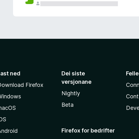
Last ned
Dei siste
Fell
versjonane
Download Firefox
Conn
Nightly
Windows
Cont
Beta
macOS
Deve
iOS
Firefox for bedrifter
Android