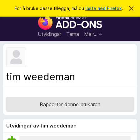
S
Logg inn
For å bruke desse tillegga, må du
laste ned Firefox
.
A
v
ø
N
v
k
i
e
s
t
d
Utvidingar
Tema
Meir…
e
t
n
l
n
e
e
m
s
e
l
a
tim weedeman
d
r
i
n
t
g
i
a
l
Rapporter denne brukaren
l
e
g
Utvidingar av tim weedeman
g
f