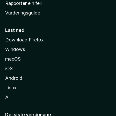
e
Rapporter ein feil
i
Vurderingsguide
m
e
s
Last ned
i
Download Firefox
d
Windows
a
macOS
iOS
Android
Linux
All
Dei siste versjonane