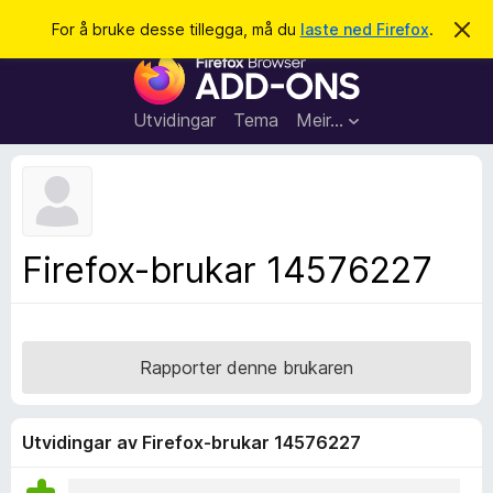
S
Logg inn
For å bruke desse tillegga, må du
laste ned Firefox
.
A
v
ø
N
v
k
i
e
s
t
d
Utvidingar
Tema
Meir…
e
t
n
l
n
e
e
m
s
e
l
a
Firefox-brukar 14576227
d
r
i
n
t
g
i
a
l
Rapporter denne brukaren
l
e
g
Utvidingar av Firefox-brukar 14576227
g
f