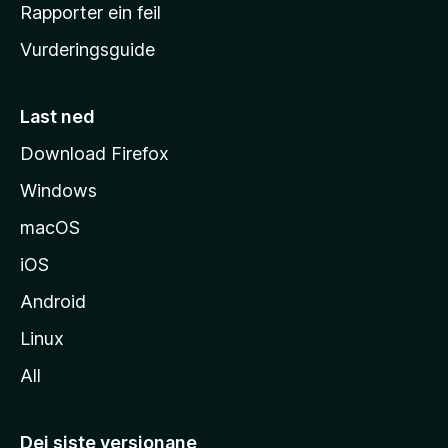
e
Rapporter ein feil
i
Vurderingsguide
m
e
s
Last ned
i
Download Firefox
d
Windows
a
macOS
iOS
Android
Linux
All
Dei siste versjonane