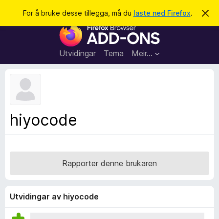
S
Logg inn
For å bruke desse tillegga, må du
laste ned Firefox
.
A
v
ø
N
v
k
i
e
s
t
d
Utvidingar
Tema
Meir…
e
t
n
l
n
e
e
m
s
e
l
a
hiyocode
d
r
i
n
t
g
i
a
l
Rapporter denne brukaren
l
e
g
Utvidingar av hiyocode
g
f