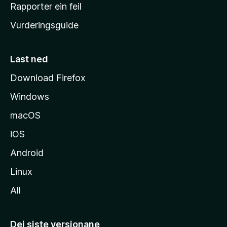
e
Rapporter ein feil
i
Vurderingsguide
m
e
s
Last ned
i
Download Firefox
d
Windows
a
macOS
iOS
Android
Linux
All
Dei siste versjonane