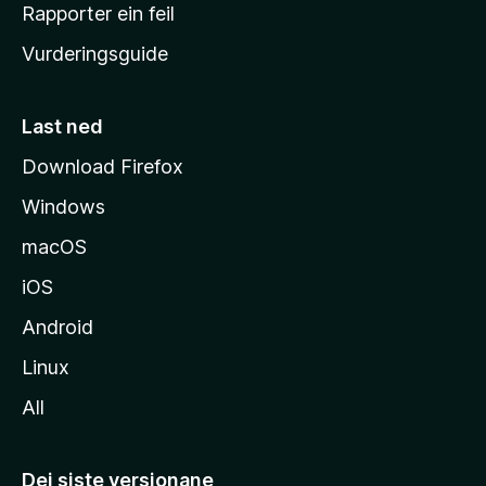
e
Rapporter ein feil
i
Vurderingsguide
m
e
s
Last ned
i
Download Firefox
d
Windows
a
macOS
iOS
Android
Linux
All
Dei siste versjonane