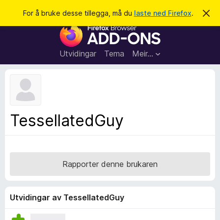
S
Logg inn
For å bruke desse tillegga, må du
laste ned Firefox
.
A
v
ø
N
v
k
i
e
s
t
d
Utvidingar
Tema
Meir…
e
t
n
l
n
e
e
m
s
e
l
a
TessellatedGuy
d
r
i
n
t
g
i
a
l
Rapporter denne brukaren
l
e
g
Utvidingar av TessellatedGuy
g
f