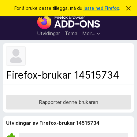
S
Logg inn
For å bruke desse tillegga, må du
laste ned Firefox
.
A
v
ø
N
v
k
i
e
s
t
d
Utvidingar
Tema
Meir…
e
t
n
l
n
e
e
m
s
e
l
a
Firefox-brukar 14515734
d
r
i
n
t
g
i
a
l
Rapporter denne brukaren
l
e
g
Utvidingar av Firefox-brukar 14515734
g
f