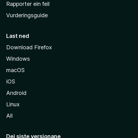
e
Rapporter ein feil
i
Vurderingsguide
m
e
s
Last ned
i
Download Firefox
d
Windows
a
macOS
iOS
Android
Linux
All
Dei siste versjonane