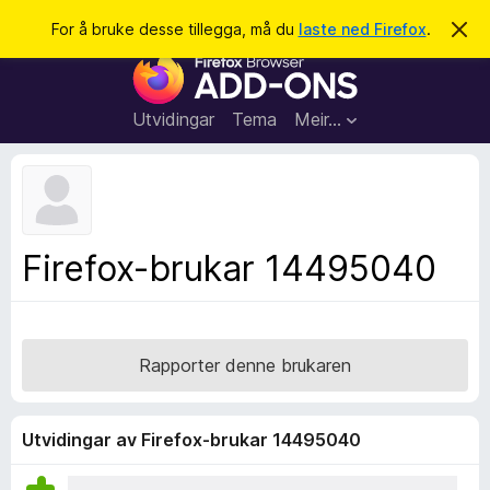
S
Logg inn
For å bruke desse tillegga, må du
laste ned Firefox
.
A
v
ø
N
v
k
i
e
s
t
d
Utvidingar
Tema
Meir…
e
t
n
l
n
e
e
m
s
e
l
a
Firefox-brukar 14495040
d
r
i
n
t
g
i
a
l
Rapporter denne brukaren
l
e
g
Utvidingar av Firefox-brukar 14495040
g
f