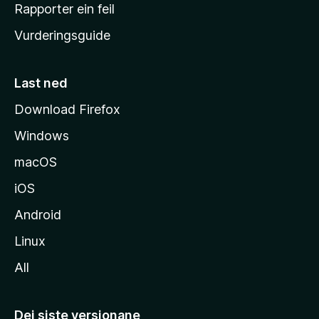
e
Rapporter ein feil
i
Vurderingsguide
m
e
s
Last ned
i
Download Firefox
d
Windows
a
macOS
iOS
Android
Linux
All
Dei siste versjonane