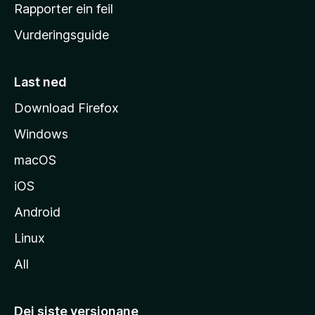
e
Rapporter ein feil
i
Vurderingsguide
m
e
s
Last ned
i
Download Firefox
d
Windows
a
macOS
iOS
Android
Linux
All
Dei siste versjonane