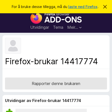
S
Logg inn
For å bruke desse tillegga, må du
laste ned Firefox
.
A
v
ø
N
v
k
i
e
s
t
d
Utvidingar
Tema
Meir…
e
t
n
l
n
e
e
m
s
e
l
a
Firefox-brukar 14417774
d
r
i
n
t
g
i
a
l
Rapporter denne brukaren
l
e
g
Utvidingar av Firefox-brukar 14417774
g
f