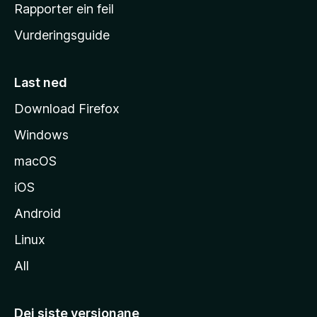
e
Rapporter ein feil
i
Vurderingsguide
m
e
s
Last ned
i
Download Firefox
d
Windows
a
macOS
iOS
Android
Linux
All
Dei siste versjonane