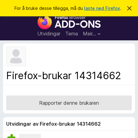
S
Logg inn
For å bruke desse tillegga, må du
laste ned Firefox
.
A
v
ø
N
v
k
i
e
s
t
d
Utvidingar
Tema
Meir…
e
t
n
l
n
e
e
m
s
e
l
a
Firefox-brukar 14314662
d
r
i
n
t
g
i
a
l
Rapporter denne brukaren
l
e
g
Utvidingar av Firefox-brukar 14314662
g
f