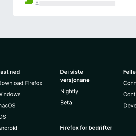
Last ned
Dei siste
Fell
versjonane
Download Firefox
Conn
Nightly
Windows
Cont
Beta
macOS
Deve
iOS
Firefox for bedrifter
Android