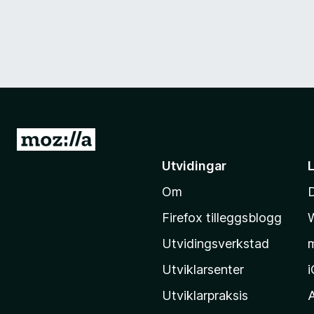
G
å
Utvidingar
t
Om
i
l
Firefox tilleggsblogg
M
Utvidingsverkstad
o
z
Utviklarsenter
i
Utviklarpraksis
l