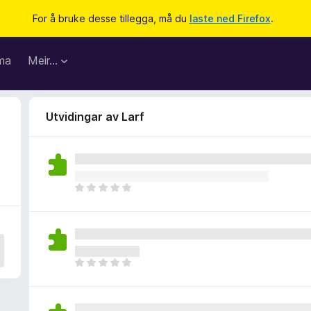
For å bruke desse tillegga, må du
laste ned Firefox
.
ma
Meir…
Utvidingar av Larf
I
n
g
e
n
v
I
u
n
r
g
d
e