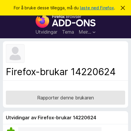
S
Logg inn
For å bruke desse tillegga, må du
laste ned Firefox
.
A
v
ø
N
v
k
i
e
s
t
d
Utvidingar
Tema
Meir…
e
t
n
l
n
e
e
m
s
e
l
a
Firefox-brukar 14220624
d
r
i
n
t
g
i
a
l
Rapporter denne brukaren
l
e
g
Utvidingar av Firefox-brukar 14220624
g
f