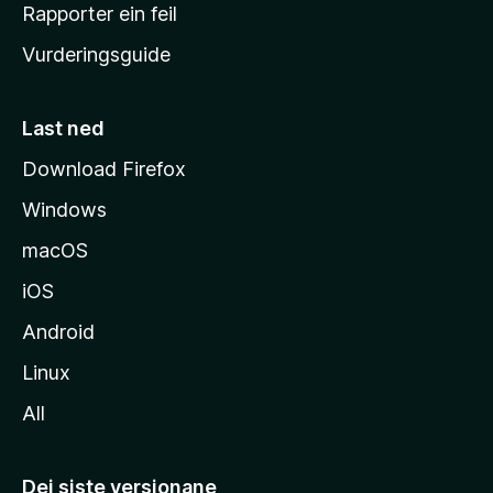
e
Rapporter ein feil
i
Vurderingsguide
m
e
s
Last ned
i
Download Firefox
d
Windows
a
macOS
iOS
Android
Linux
All
Dei siste versjonane