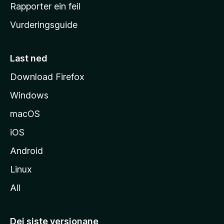
e
Rapporter ein feil
i
Vurderingsguide
m
e
s
Last ned
i
Download Firefox
d
Windows
a
macOS
iOS
Android
Linux
All
Dei siste versjonane