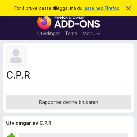
S
Logg inn
For å bruke desse tillegga, må du
laste ned Firefox
.
A
v
ø
N
v
k
i
e
s
t
d
Utvidingar
Tema
Meir…
e
t
n
l
n
e
e
m
s
e
l
a
C.P.R
d
r
i
n
t
g
i
a
l
Rapporter denne brukaren
l
e
g
Utvidingar av C.P.R
g
f