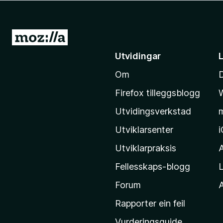
o
r
F
G
i
å
Utvidingar
r
t
e
Om
i
f
l
o
Firefox tilleggsblogg
M
x
Utvidingsverkstad
o
z
Utviklarsenter
i
Utviklarpraksis
l
Fellesskaps-blogg
L
l
a
Forum
A
-
Rapporter ein feil
h
Vurderingsguide