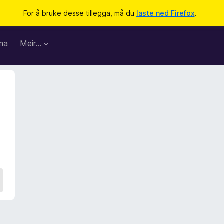
For å bruke desse tillegga, må du
laste ned Firefox
.
ma
Meir…