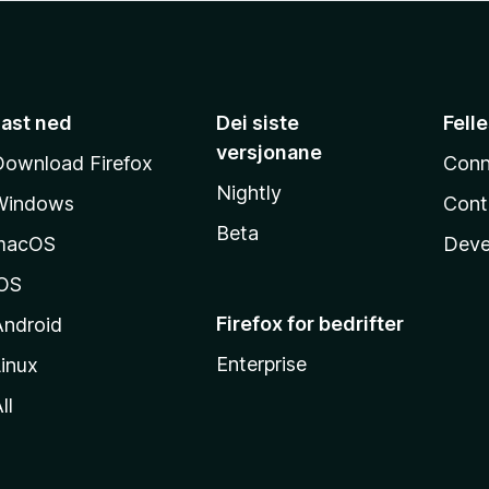
Last ned
Dei siste
Fell
versjonane
Download Firefox
Conn
Nightly
Windows
Cont
Beta
macOS
Deve
iOS
Firefox for bedrifter
Android
Enterprise
inux
ll